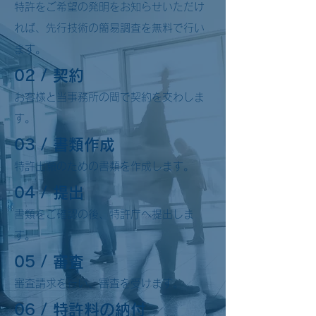
特許をご希望の発明をお知らせいただけ
れば、先行技術の簡易調査を無料で行い
ます。
02 / 契約
お客様と当事務所の間で契約を交わしま
す。
03 / 書類作成
特許出願のための書類を作成します。
04 / 提出
書類をご確認の後、特許庁へ提出しま
す。
05 / 審査
審査請求を行い、審査を受けます。
06 / 特許料の納付