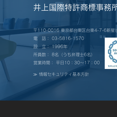
井上国際特許商標事務
〒110-0016 東京都台東区台東4-7-6新
電 話： 03-5816-1570
設 立： 1996年
所員数： 8名（うち弁理士6名）
営業時間： 平日10：30～17：00
≫ 情報セキュリティ基本方針