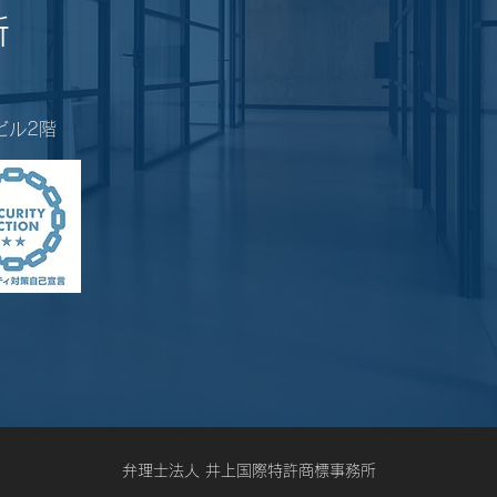
所
星ビル2階
弁理士法人 井上国際特許商標事務所