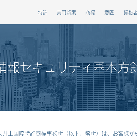
特許
実用新案
商標
意匠
資格
情報セキュリティ基本方
人井上国際特許商標事務所（以下、幣所）は、お客様か