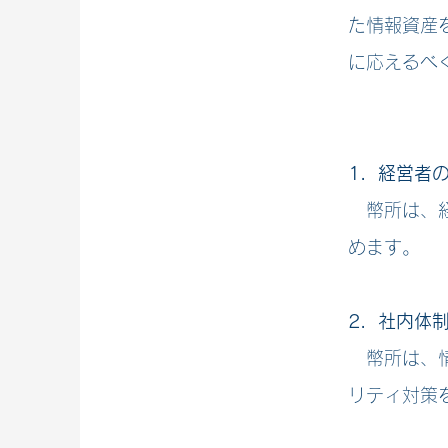
た情報資産
に応えるべ
1. 経営者
幣所は、経
めます。
2. 社内体
幣所は、情
リティ対策