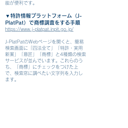
能が便利です。
▼特許情報プラットフォーム（J-
PlatPat）で商標調査をする手順
https://www.j-platpat.inpit.go.jp/
J-PlatPatのWebページを開くと、簡易
検索画面に「四法全て」「特許・実用
新案」「意匠」「商標」と4種類の検索
サービスが並んでいます。これらのう
ち、「商標」にチェックをつけた上
で、検索窓に調べたい文字列を入力し
ます。