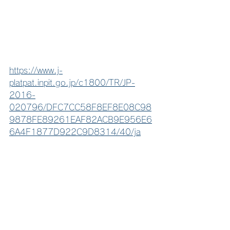
https://www.j-
platpat.inpit.go.jp/c1800/TR/JP-
2016-
020796/DFC7CC58F8EF8E08C98
9878FE89261EAF82ACB9E956E6
6A4F1877D922C9D8314/40/ja
Webサイトへドメインの表示を想定し
ている場合は、単にドメイン名で使用
する場合と比べて、より厳格な商標調
査を行いましょう。
また、他者に真似されたり、先に商標
登録されたりすることを防ぐために