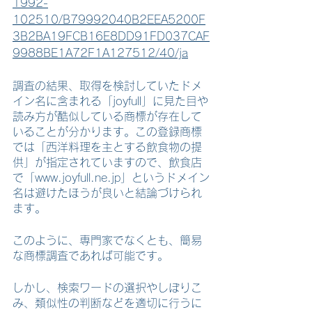
1992-
102510/B79992040B2EEA5200F
3B2BA19FCB16E8DD91FD037CAF
9988BE1A72F1A127512/40/ja
調査の結果、取得を検討していたドメ
イン名に含まれる「joyfull」に見た目や
読み方が酷似している商標が存在して
いることが分かります。この登録商標
では「西洋料理を主とする飲食物の提
供」が指定されていますので、飲食店
で「www.joyfull.ne.jp」というドメイン
名は避けたほうが良いと結論づけられ
ます。
このように、専門家でなくとも、簡易
な商標調査であれば可能です。
しかし、検索ワードの選択やしぼりこ
み、類似性の判断などを適切に行うに