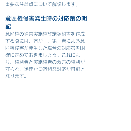
重要な注意点について解説します。
意匠権侵害発生時の対応策の明
記
意匠権の通常実施権許諾契約書を作成
する際には、万が一、第三者による意
匠権侵害が発生した場合の対応策を明
確に定めておきましょう。これによ
り、権利者と実施権者の双方の権利が
守られ、迅速かつ適切な対応が可能と
なります。
例えば、契約内容に以下のような項目
を含めることが考えられます。
侵害発見時の通知義務：
ライセン
シーが第三者による意匠権侵害を
発見した場合、速やかにライセン