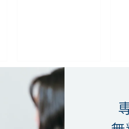
結合商標の類否判断とは？ロ
発明
無