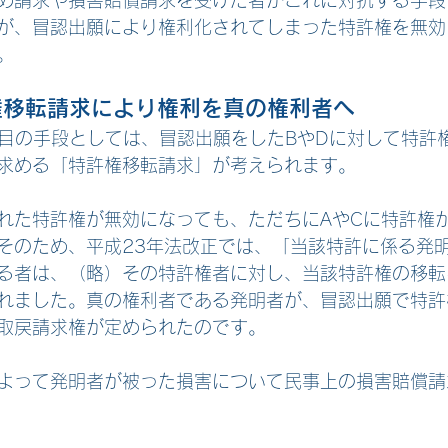
め請求や損害賠償請求を受けた者がこれに対抗する手段
が、冒認出願により権利化されてしまった特許権を無効
。
権移転請求により権利を真の権利者へ
つ目の手段としては、冒認出願をしたBやDに対して特許
求める「特許権移転請求」が考えられます。
れた特許権が無効になっても、ただちにAやCに特許権
そのため、平成23年法改正では、「当該特許に係る発
る者は、（略）その特許権者に対し、当該特許権の移転
れました。真の権利者である発明者が、冒認出願で特許
取戻請求権が定められたのです。
よって発明者が被った損害について民事上の損害賠償請