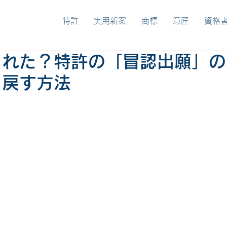
特許
実用新案
商標
意匠
資格
まれた？特許の「冒認出願」の
り戻す方法