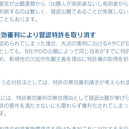
査官が出願書類から「出願人が発明者ないし発明者から
判断するのは難しく、
冒認出願であることが発覚しない
こともあります。
無効審判により冒認特許を取り消す
認められてしまった場合、先述の事例におけるAやCが
としても、
B社やDの出願によって同じ技術がすでに特
め
、新規性の欠如や先願主義を理由に特許権の取得を妨
りうる対処法としては、特許の無効審判請求が考えられ
6号には、特許無効審判の無効理由として冒認出願が挙げ
許の要件を満たさないにも関わらず権利化されてしまっ
す。