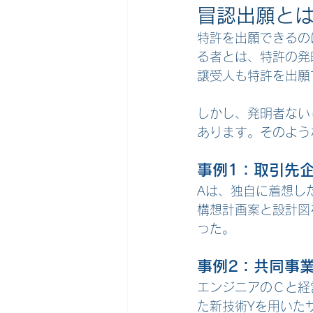
冒認出願と
特許を出願できるの
る者とは、特許の発
譲受人も特許を出願
しかし、発明者ない
あります。そのよう
事例1：取引先
Aは、独自に着想し
構想計画案と設計図
った。
事例2：共同事
エンジニアのＣと経
た新技術Yを用いた