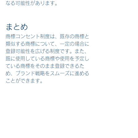
なる可能性があります。
まとめ
商標コンセント制度は、既存の商標と
類似する商標について、一定の場合に
登録可能性を広げる制度です。
また、
既に使用している商標や使用を予定し
ている商標をそのまま登録できるた
め、ブランド戦略をスムーズに進める
ことができます。
一方で、手続きや注意点などをしっか
りと理解した上で、先行商標権者との
交渉・合意を経て進めなければ、トラ
ブルを招きかねません。交渉段階から
専門家に相談しながら、効果的に商標
戦略を立てることをおすすめします。