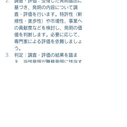
調査・評価：受理した発明届出に
基づき、発明の内容について調
査・評価を行います。特許性（新
規性・進歩性）や市場性、事業へ
の貢献度などを検討し、発明の価
値を判断します。必要に応じて、
専門家による評価を依頼しましょ
う。
判定：調査・評価の結果を踏ま
え、当該発明が職務発明に該当す
るか否かを判定します。職務発明
に該当すると判断した場合には、
特許出願などの手続きに進みま
す。該当しないと判断した場合
は、その理由を従業者に説明する
必要があります。
相当の利益の決定：職務発明と認
定された場合、従業者に対して相
当の利益を与える必要がありま