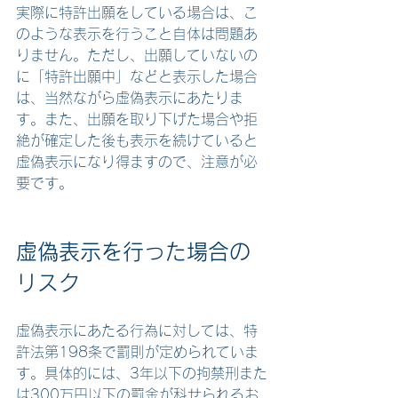
実際に特許出願をしている場合は、こ
のような表示を行うこと自体は問題あ
りません。ただし、出願していないの
に「特許出願中」などと表示した場合
は、当然ながら虚偽表示にあたりま
す。また、出願を取り下げた場合や拒
絶が確定した後も表示を続けていると
虚偽表示になり得ますので、注意が必
要です。
虚偽表示を行った場合の
リスク
虚偽表示にあたる行為に対しては、特
許法第198条で罰則が定められていま
す。具体的には、3年以下の拘禁刑また
は300万円以下の罰金が科せられるお