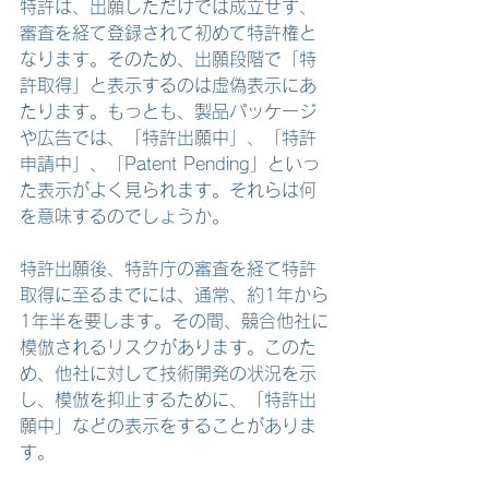
特許は、出願しただけでは成立せず、
審査を経て登録されて初めて特許権と
なります。そのため、出願段階で「特
許取得」と表示するのは虚偽表示にあ
たります。もっとも、製品パッケージ
や広告では、「特許出願中」、「特許
申請中」、「Patent Pending」といっ
た表示がよく見られます。それらは何
を意味するのでしょうか。
特許出願後、特許庁の審査を経て特許
取得に至るまでには、通常、約1年から
1年半を要します。その間、競合他社に
模倣されるリスクがあります。このた
め、他社に対して技術開発の状況を示
し、模倣を抑止するために、「特許出
願中」などの表示をすることがありま
す。