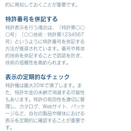
的に周知しておくことが重要です。
特許番号を併記する
特許表示を行う場合は、「特許第〇〇
〇号」「〇〇技術：特許第1234567
号」というように特許番号を併記する
方法が推奨されています。番号や具体
的技術を併記することで誤認を防ぎ、
技術の信頼性を高められます。
表示の定期的なチェック
特許権は最大20年で満了します。ま
た、特許年金の未納で消滅する可能性
もあります。特許の有効性を適切に管
理し、カタログ、Webサイト、パッケ
ージなど、自社の製品や媒体における
表示を定期的に確認することが重要で
す。