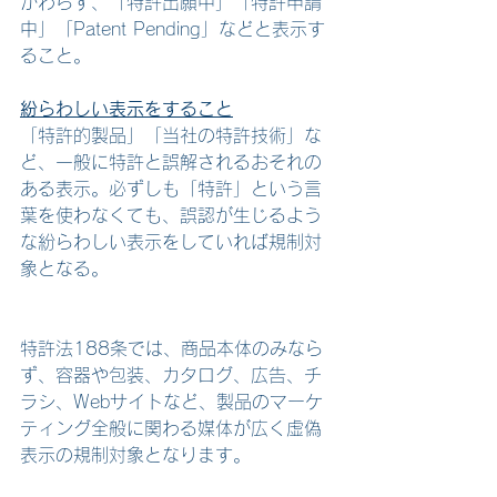
かわらず、「特許出願中」「特許申請
中」「Patent Pending」などと表示す
ること。
紛らわしい表示をすること
「特許的製品」「当社の特許技術」な
ど、一般に特許と誤解されるおそれの
ある表示。必ずしも「特許」という言
葉を使わなくても、誤認が生じるよう
な紛らわしい表示をしていれば規制対
象となる。
特許法188条では、商品本体のみなら
ず、容器や包装、カタログ、広告、チ
ラシ、Webサイトなど、製品のマーケ
ティング全般に関わる媒体が広く虚偽
表示の規制対象となります。