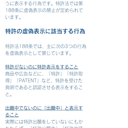
うに表示する行為です。特許法では第
188条に虚偽表示の禁止が定められて
います。
特許の虚偽表示に該当する行為
特許法188条では、主に次の3つの行為
を虚偽表示として禁じています。
特許がないのに特許表示をすること
商品や広告などに、「特許」「特許取
得」「PATENT」など、特許を受けた
発明であると誤認させる表示をするこ
と。
出願中でないのに「出願中」と表示す
ること
実際には特許出願をしていないにもか