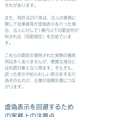
それがあります。
また、特許法201条は、法人の業務に
関して従業員等が虚偽表示を行った場
合、法人に対して1億円以下の罰金刑が
科される「両罰規定」を定めていま
す。
これらの罰則が適用された実際の摘発
例は多くありませんが、悪質な場合に
は処罰対象となり得ます。そもそも、
誤った表示や紛らわしい表示をする行
為そのものが、企業の信頼失墜につな
がります。
虚偽表示を回避するため
の実務上の注意点