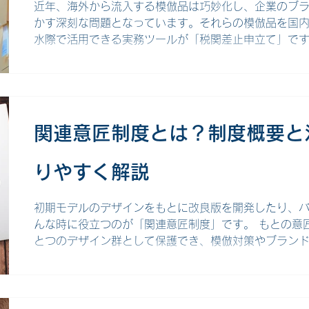
損害賠償請求などの権利を行使することができます。
近年、海外から流入する模倣品は巧妙化し、企業のブ
かす深刻な問題となっています。それらの模倣品を国
水際で活用できる実務ツールが「税関差止申立て」です
の仕組みから手続の流れ、実務上のポイントまでを詳し
立てとは 税関差止申立ては、権利者が自身の知的財産
物の輸出入を差し止め、認定手続を行うよう税関に申し
も、輸入差止申立ては、模倣品が国内に流入するのを
度となっています。 申立ての対象となる権利 税関差
関連意匠制度とは？制度概要と
商標権、著作権、特許権、実用新案権、意匠権、育成
表示）といった知的財産権です。 模倣品の例 具体的
りやすく解説
ようなものが挙げられます。 ブランドロゴなどを無断
計など。 違法コピーされたDVD、書籍、ソフトウェア
れた技術やデザインを侵害するもの（ただし、
初期モデルのデザインをもとに改良版を開発したり、
んな時に役立つのが「関連意匠制度」です。 もとの意
とつのデザイン群として保護でき、模倣対策やブラン
す。今回は、関連意匠制度の概要から活用方法、メリッ
意匠制度とは 関連意匠制度を説明する前に「意匠制度
ましょう。意匠制度とは、工業製品などの形状、模様
を保護する制度です。創作性が認められ、かつ製品の