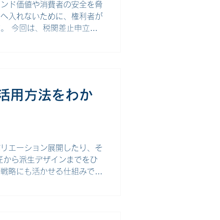
ランド価値や消費者の安全を脅
内へ入れないために、権利者が
。 今回は、税関差止申立て
く解説します。 税関差止申
権を侵害するおそれのある貨
立てる制度です。 なかで
水際で阻止するための強力な制
止申立ての対象となる権利は、
活用方法をわか
者権、原産地名称表示（地理的
な模倣品の例としては、以下の
で使用した衣類、バッグ、時
など。 模倣品の製造に用いら
バリエーション展開したり、そ
匠から派生デザインまでをひ
ド戦略にも活かせる仕組みで
トまでを解説します。 関連
」について簡単におさらいし
、色彩といった外観のデザイン
美観を高めるものが対象となり