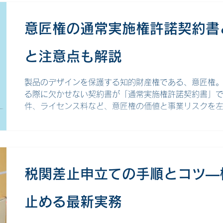
れぞれの技術やノウハウを持ち寄り、新製品や新技術
です。 共同開発であれば、単独では難しい開発を効率
意匠権の通常実施権許諾契約書
で、成果物に関する知的財産権の帰属や実施範囲を巡
もあります。 知財トラブルが発生すると、協議や紛争
と注意点も解説
要するだけでなく、事業化の遅れや機会損失につなが
頼関係が損なわれ、将来的な協業にも悪影響を及ぼし
の取り扱いを明確に定めておくことが重要です。..
製品のデザインを保護する知的財産権である、意匠権
る際に欠かせない契約書が「通常実施権許諾契約書」
件、ライセンス料など、意匠権の価値と事業リスクを
れる重要な書類です。 今回は、意匠権の通常実施権許
に盛り込むべき必須項目、注意点までを、わかりやすく
実施権許諾契約書とは 意匠権の通常実施権許諾契約書
匠）を保護する意匠権を持つ意匠権者（ライセンサー
センシー）に対して、その意匠を事業として利用する
税関差止申立ての手順とコツ―
書です。 意匠権とは 「意匠」とは、製品の形状、模
合わせによって生じる視覚的な美しさを指します。そ
止める最新実務
どの意匠を保護するための知的財産権です。 意匠登録
で、その意匠を無断で実施（製造、販売など）する第