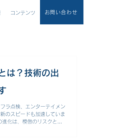
お問い合わせ
者
コンテンツ
とは？技術の出
す
ンフラ点検、エンターテイメン
革新のスピードも加速していま
の進化は、模倣のリスクとも
わる技術を守るうえで欠かせな
意点までをわかりやすく解説し