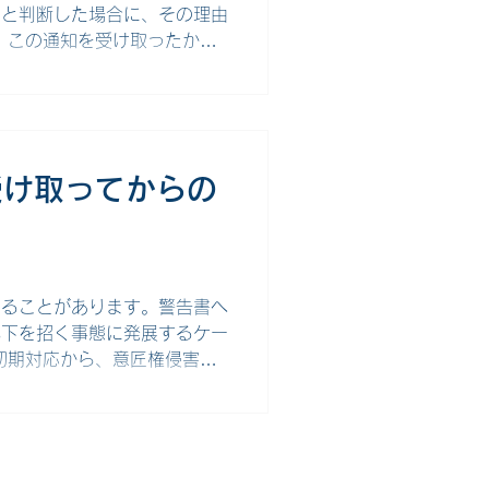
」と判断した場合に、その理由
、この通知を受け取ったから
むしろ登録の可能性を探るため
から具体的な対応までを解説し
由通知」とは、出願された意匠
判断した場合に、その理由を記
出願をすると審査官による審
受け取ってからの
ないと判断された場合は出願人
ま応答期間が経過すると、拒
ます。拒絶理由通知を受け取っ
る必要があります。 主な登
くることがあります。警告書へ
低下を招く事態に発展するケー
初期対応から、意匠権侵害の
渉術までを網羅的に解説しま
は、意匠権の権利者が、他社の
害するおそれがあるとして、製
知のことです。警告書は、訴訟