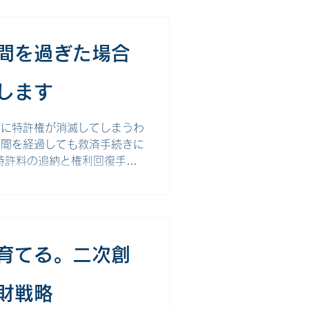
ドローン市場は急速な成長を遂
ン開発において、自社の競争優
です。 特許制度の基本と保
間を過ぎた場合
明者に、その発明を一定期間
占的な実施権を保障すること
します
目的としています。 ドロー
対象となります。具体的には、
ちに特許権が消滅してしまうわ
期間を経過しても救済手続きに
特許料の追納と権利回復手続
をわかりやすく解説します。
の期限までに納付すべき官庁
目以降の権利維持のために支
う登録料 登録料は、特許権の
3年分をまとめて納付しなけ
を育てる。二次創
本送達から30日以内となって
金）は、毎年、納付すべき期
財戦略
。納付期限の計算方法は、次の