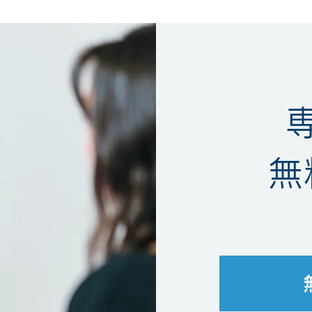
などの法的手続に移行する前に当事者間の話し合いに
「警告」としての性格を持っていますが、その通知自
ん。警告書には、主に以下のような内容が含まれていま
名または名称 警告主が有する意匠権（登録番号、意匠
品が意匠権を侵害している、または侵害するおそれがあ
（製造・販売の差し止め、在庫の廃棄、損害賠償、ラ
無