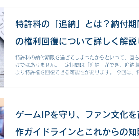
ます。 ドローン分野における「特許」の目的と役割 
げており、技術も日々進化しています。そんなドロー
位性を確立するために重要な役割を果たすのが特許制度
特許料の「追納」とは？納付期
護される発明 特許制度は、新たな技術を創り出した発
独占的に実施する権利を与える制度です。発明者に独
の権利回復について詳しく解説
で、新たな技術開発を奨励し、産業の発展を促すことを
ンの開発においては、多岐にわたる技術要素が保護の
以下のようなものが挙げられます。 ハードウェア：
特許料の納付期限を過ぎてしまったからといって、直
けではありません。一定期間は「追納」ができ、追納
より特許権を回復できる可能性があります。 今回は、
きについて、概要から具体的な記載事項や注意点まで
特許料の基本 特許料は、特許権を維持するために一定
費用の一種です。特許の設定時に支払う登録料と、4年
払う特許料（年金）があります。 特許の設定時に支払
設定登録の日から3年を経過するまでの期間について、
ゲームIPを守り、ファン文化
ればなりません。 納付期限は、特許査定（合格）の謄
います。 4年目以降の特許料 4年目以降の特許料（年
作ガイドラインとこれからの知
間の開始前までに納付（前払い）することになります