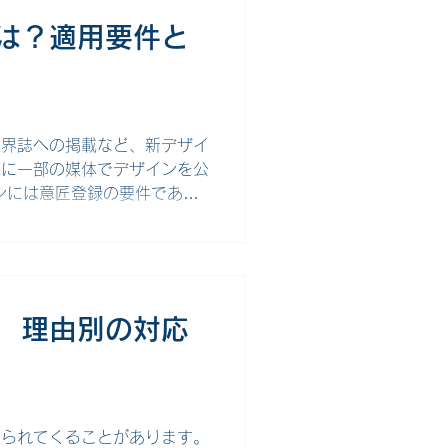
デザインについても保護する
は？適用要件と
とで、ひとつの製品デザインか
保護できます。 関連意匠制
より実効的なものにするため
つの意匠に対してのみ効力が及
デ
業界誌への掲載など、新デザイ
めに一部の媒体でデザインを公
ンには意匠登録の要件である
でも例外的に意匠登録を可能に
では、新規性喪失の例外規定
ともに解説します。 意匠の
の原則 意匠登録を受けるため
す。 新規性とは、意匠登録
 理由別の対応
知られたり、あるいは実施され
な場合は新規性が認められま
れた意匠 国内外で公表された
掲載された意匠 国内外で公
送られてくることがあります。