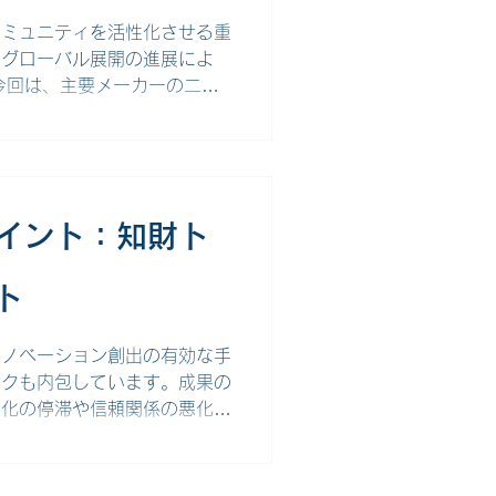
する まずは、特許証や特許公
コミュニティを活性化させる重
やグローバル展開の進展によ
今回は、主要メーカーの二次
おける二次創作とIP保護の現
注意点を紹介します。 なぜ
では、ファンによる二次創作
してきました。イラストや動
ーザーの獲得や長期的な人気維
イント：知財ト
で、デジタル配信やグローバ
ンツの拡大が問題となっていま
ト
を維持するために、どのような
必要性に迫られています。
イノベーション創出の有効な手
スクも内包しています。成果の
業化の停滞や信頼関係の悪化を
さえておくべき知財の基礎知
す。 共同開発の落とし穴：
、複数の企業や研究機関がそ