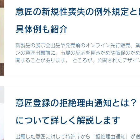
ます。 そして、基本となる意匠（本意匠）と類似する
意匠の新規性喪失の例外規定と
制度が「関連意匠制度」です。関連意匠を登録するこ
ら派生する多様なバリエーションや改良デザインまでを
具体例も紹介
度導入の背景 関連意匠制度は、意匠権者の権利保護を
に導入されました。意匠権は基本的に、登録された一
びます。そして、登録済みの意匠と同一ないし類似の
新製品の展示会出品や発売前のオンライン先行販売、
ンの意匠出願前に、市場の反応を見るためや販促のた
開することがあります。 ところが、公開されたデザイ
「新規性」がありません。そんなとき、公開デザイン
する「新規性喪失の例外規定」が役に立ちます。 ここ
の適用要件から手続き、実務上の注意点まで、具体例と
新規性喪失の例外規定とは 意匠法における「新規性」
には、原則としてその意匠の「新規性」が要件となりま
意匠登録の拒絶理由通知とは？
出願をする前に、日本国内または外国において公然と
たりしていないことを指します。 例えば、以下のよう
について詳しく解説します
せん。 国内外で製品として販売された、または展示さ
刊行物（書籍や雑誌、インターネット上の記事など）に
然と（不特定多数の人が利用できる場所で）実施
出願した意匠に対して特許庁から「拒絶理由通知」が