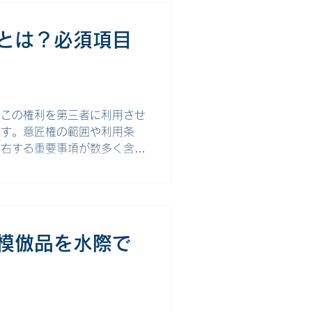
の創出を目指す取り組みのこと
的に進められます。その一方
とは？必須項目
ってトラブルが生じやすい課題
対応に多くの時間とコストを
ります。さらに、当事者間の信
かねないため、契約段階で知財
。この権利を第三者に利用させ
です。意匠権の範囲や利用条
左右する重要事項が数多く含ま
諾契約書の概要から、契約書
解説します。 意匠権の通常
とは、製品のデザイン（意
）が、第三者（実施権者／ライ
ことを許可する際に交わす契約
模倣品を水際で
様、色彩、またはそれらの組み
して、意匠権とは、工業製品な
により意匠権を取得すること
三者に対して、実施の差止めや