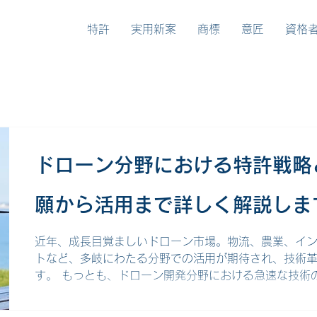
特許
実用新案
商標
意匠
資格
ドローン分野における特許戦略
願から活用まで詳しく解説しま
近年、成長目覚ましいドローン市場。物流、農業、イ
トなど、多岐にわたる分野での活用が期待され、技術
す。 もっとも、ドローン開発分野における急速な技術
背中合わせです。今回は、そんなドローン開発にまつ
い特許戦略について、概要から具体的な立案方法、注