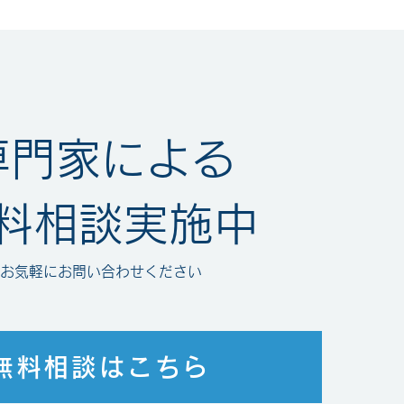
よって問題を解決しようとする
体に法的な拘束力はありませ
す。 警告主（権利者）の氏
の内容など） 警告受信者の製
るという主張 具体的な要求
専門家による
料相談実施中
お気軽にお問い合わせください
無料相談はこちら