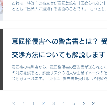
これは、特許庁の審査官が意匠登録を「認められない
とともに出願人に通知する書面のことです。 もっとも
といって直ちに意匠登録できなくなるわけではなく、
の重要な機会なのです。今回は、拒絶理由通知の概要
ます。 拒絶理由通知とは 意匠登録における「拒絶理
について特許庁の審査官が「登録を認められない」と
載して出願人に通知する書面のことです。 意匠登録の
意匠権侵害への警告書とは？ 
査が行われますが、その結果、登録要件を満たしてい
に「拒絶理由通知」が届きます。 これに対応しないま
交渉方法についても解説します
絶査定が送付されて意匠登録ができなくなってしまい
たら、すぐに記載されている拒絶理由を確認して対応す
録拒絶理由 主な登録拒絶理由としては、以下のよ
意匠権の権利者から、意匠権侵害の警告書が送られて
の対応を誤ると、訴訟リスクの増大や企業イメージの
スも考えられます。 今回は、警告書を受け取った際の
判断基準、そして円満解決へと導くための具体的な交
す。 意匠権侵害の警告書とは 意匠権侵害の警告書と
製品などが自社の意匠権を侵害している、あるいは侵
品の製造・販売の差し止めや損害賠償などを求める通
1
2
3
4
5